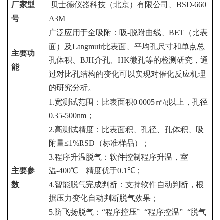
厂家型
贝士德仪器科技（北京）有限公司、
BSD-660
号
A3M
广泛应用于全吸附：吸
-
脱附曲线、
BET
（比表
面）及
Langmuir
比表面、平均孔尺寸和单点总
主要功
孔体积、
BJH
介孔、
HK
微孔等的检测研究，通
能
过对比孔结构的变化可以实现对催化反应机理
的研究分析。
1.
宽测试范围：比表面积
0.0005
㎡
/g
以上，孔径
0.35-500nm
；
2.
高测试精度：比表面积、孔径、孔体积、吸
附量≤
1%RSD
（标准样品）；
3.
程序升温脱气：软件控制程序升温，室
主要参
温
-400
℃，精度优于
0.1
℃；
数
4.
智能脱气完成判断：支持软件自动判断，根
据压力变化自动判断脱气效果；
5.
防飞扬脱气：“程序控压”
+
“程序控温”
+
“脱气