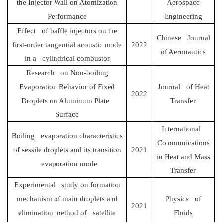
the Injector Wall on Atomization
Aerospace
Performance
Engineering
Effect of baffle injectors on the
Chinese Journal
first-order tangential acoustic mode
2022
of Aeronautics
in a cylindrical combustor
Research on Non-boiling
Evaporation Behavior of Fixed
Journal of Heat
2022
Droplets on Aluminum Plate
Transfer
Surface
International
Boiling evaporation characteristics
Communications
of sessile droplets and its transition
2021
in Heat and Mass
evaporation mode
Transfer
Experimental study on formation
mechanism of main droplets and
Physics of
2021
elimination method of satellite
Fluids