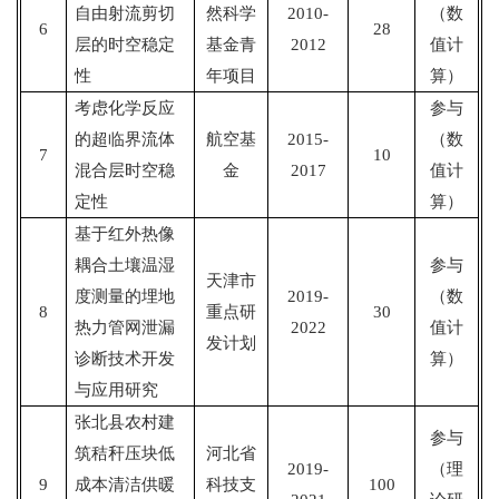
自由射流剪切
然科学
2010-
（数
6
28
层的时空稳定
基金青
2012
值计
性
年项目
算）
考虑化学反应
参与
的超临界流体
航空基
2015-
（数
7
10
混合层时空稳
金
2017
值计
定性
算）
基于红外热像
耦合土壤温湿
参与
天津市
度测量的埋地
2019-
（数
8
重点研
30
热力管网泄漏
2022
值计
发计划
诊断技术开发
算）
与应用研究
张北县农村建
参与
筑秸秆压块低
河北省
2019-
（理
9
成本清洁供暖
科技支
100