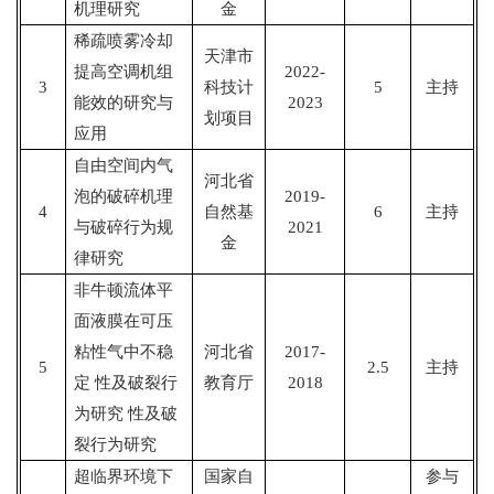
机理研究
金
稀疏喷雾冷却
天津市
提高空调机组
2022-
3
科技计
5
主持
能效的研究与
2023
划项目
应用
自由空间内气
河北省
泡的破碎机理
2019-
4
自然基
6
主持
与破碎行为规
2021
金
律研究
非牛顿流体平
面液膜在可压
粘性气中不稳
河北省
2017-
5
2.5
主持
定
性及破裂行
教育厅
2018
为研究
性及破
裂行为研究
超临界环境下
国家自
参与