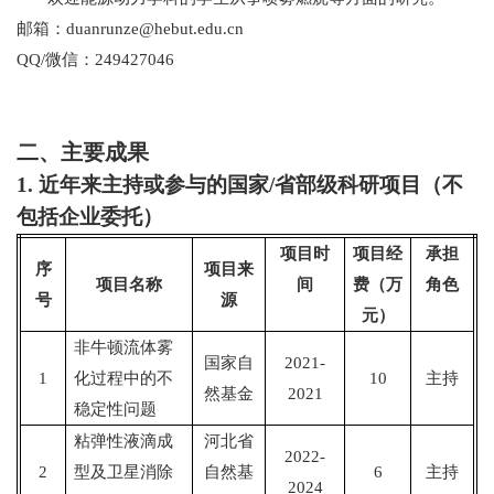
邮箱：
duanrunze@hebut.edu.cn
QQ/
微信：
249427046
二、主要成果
1.
近年来主持或参与的国家
/
省部级科研项目（不
包括企业委托）
项目时
项目经
承担
序
项目来
项目名称
间
费（万
角色
号
源
元）
非牛顿流体雾
国家自
2021-
1
化过程中的不
10
主持
然基金
2021
稳定性问题
粘弹性液滴成
河北省
2022-
2
型及卫星消除
自然基
6
主持
2024