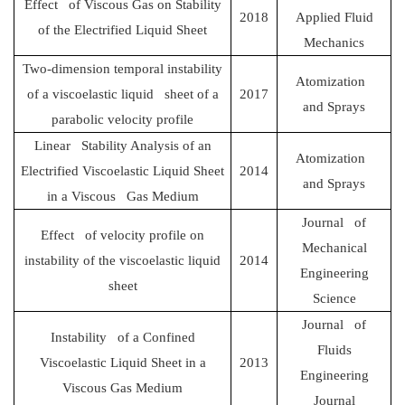
Effect of Viscous Gas on Stability
2018
Applied Fluid
of the Electrified Liquid Sheet
Mechanics
Two-dimension temporal instability
Atomization
of a viscoelastic liquid sheet of a
2017
and Sprays
parabolic velocity profile
Linear Stability Analysis of an
Atomization
Electrified Viscoelastic Liquid Sheet
2014
and Sprays
in a Viscous Gas Medium
Journal of
Effect of velocity profile on
Mechanical
instability of the viscoelastic liquid
2014
Engineering
sheet
Science
Journal of
Instability of a Confined
Fluids
Viscoelastic Liquid Sheet in a
2013
Engineering
Viscous Gas Medium
Journal