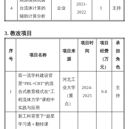
高原模拟试验
2021-
4
台流体计算的
企业
3
主持
2022
辅助计算分析
3.
教改项目
项目时
项目
承
序
项目来
间
经费
担
项目名称
号
源
（万
角
元）
色
双一流学科建设背
河北工
景
“PBL+CBT”
的混
业大学
2024-
主
1
合式教育模式在
“
工
0.8
（重
2025
持
程流体力学
”
课程中
点）
实践与应用
新工科背景下
“
超星
学习通＋翻转课