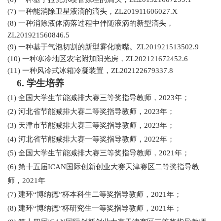
(7)
一种能消除卫星液滴的滴头，
ZL201911606027.X
(8)
一种消除液体滴落过程中伴随液滴的新型滴头，
ZL201921560846.5
(9)
一种基于气泡切割的新型雾化喷嘴。
ZL201921513502.9
(10)
一种寒冷地区农宅附加阳光房，
ZL202121672452.6
(11)
一种风冷式冰箱冷凝装置，
ZL202122679337.8
6.
学生培养
(1)
全国大学生节能减排大赛三等奖指导教师，
2023
年；
(2)
河北省节能减排大赛二等奖指导教师，
2023
年；
(3)
天津市节能减排大赛三等奖指导教师，
2023
年；
(4)
河北省节能减排大赛一等奖指导教师，
2022
年；
(5)
全国大学生节能减排大赛三等奖指导教师，
2021
年；
(6)
第十五届
ICAN
国际创新创业大赛天津赛区二等奖指导教
师，
2021
年
(7)
建环
“
博纳德
”
杯本科生二等奖指导教师，
2021
年；
(8)
建环
“
博纳德
”
杯研究生一等奖指导教师，
2021
年；