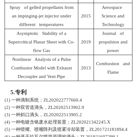
Spray of gelled propellants from
Aerospace
an impinging-jet injector under
2015
Science and
different temperatures
Technology
Asymptotic Stability of a
Journal of
Supercritical Planar Sheet with Co-
2019
propulsion and
flow Gas
power
Nonlinear Analysis of a Pulse
Combustion and
Combustor Model with Exhaust
2013
Flame
Decoupler and Vent Pipe
5.
专利
(1)
一种滴制系统；
ZL202022777660.4
(2)
一种双管道滴头，
ZL20202513902.9
(3)
一种斜口滴头，
ZL202022513905.2
(4)
一种电镀含铬废水处理装置；
ZL202021342245.X
(5)
一种喷嘴、喷嘴阵列及喷雾冷却装置，
ZL201721181894.4
(6)
一种基于拉瓦尔喷管原理的滴头；
ZL201921607299.1