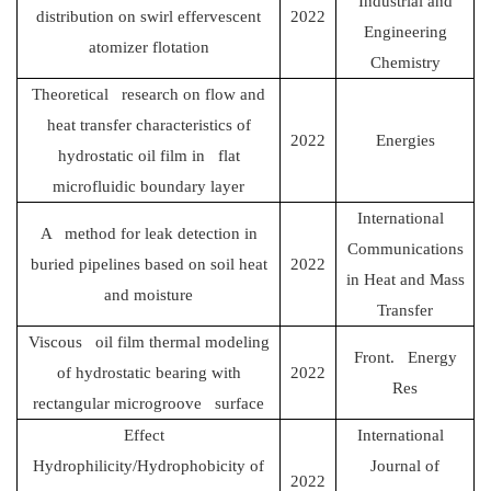
Industrial and
distribution on swirl effervescent
2022
Engineering
atomizer flotation
Chemistry
Theoretical research on flow and
heat transfer characteristics of
2022
Energies
hydrostatic oil film in flat
microfluidic boundary layer
International
A method for leak detection in
Communications
buried pipelines based on soil heat
2022
in Heat and Mass
and moisture
Transfer
Viscous oil film thermal modeling
Front. Energy
of hydrostatic bearing with
2022
Res
rectangular microgroove surface
Effect
International
Hydrophilicity/Hydrophobicity of
Journal of
2022